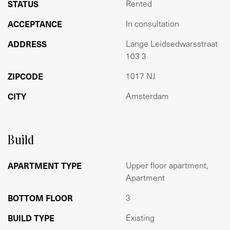
STATUS
Rented
Per 1 juli 2024
ACCEPTANCE
In consultation
Huurprijs:
€ 2.800,- exclusief per maand (€ 100,- schoonmaakkosten
ADDRESS
Lange Leidsedwarsstraat
appartement en trappenhuis)
103 3
ZIPCODE
1017 NJ
Huurperiode:
2 jaar, bepaalde tijd contract
CITY
Amsterdam
Waarborgsom:
Gelijk aan 2 maanden huur
Build
Betaaltermijn:
APARTMENT TYPE
Upper floor apartment,
Per maand vooruit
Apartment
Voorbehoud:
BOTTOM FLOOR
3
Deze informatie is met de nodige zorgvuldigheid
samengesteld. Onzerzijds wordt geen aansprakelijkheid
BUILD TYPE
Existing
aanvaard voor enige onvolledigheid, onjuistheid of