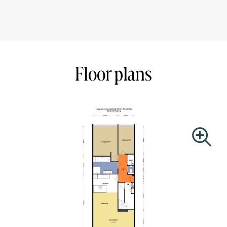
Station in no time. Parking is available on the public road
by means of a parking permit or paid parking.
Details:
- Property has been recently remodelled!
- 2 bedrooms
Floor plans
- Open kitchen
- Bathroom with bath and walk-in shower
- Unfurnished
Available:
Per 1 July 2024
Rental price:
€ 2.800,- exclusive per month (€ 100,- per month cleaning
costs for apartment and stairwell)
Rental period:
2 years, fixed-term contract