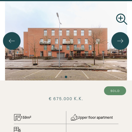
Search
sold
€ 675.000 K.K.
159m²
Upper floor apartment
5