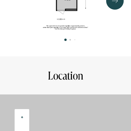
Gross floor area: 213m²
Building bound outdoor space: 29m²
Roof terrace: 5m²
GROUND SITUATION
Freehold land
PARTICULARITIES
- Energy label A
- GO living 159m2
- 4 bedrooms possible
Location
- Storage room, private parking in the covered parking
garage
- Just steps away from the station Weesp
- Lots of green and the Vecht in the area
- Approx 30m2 roof terrace and patio
- Elevator present
+
- On ground level
- No upstairs neighbors