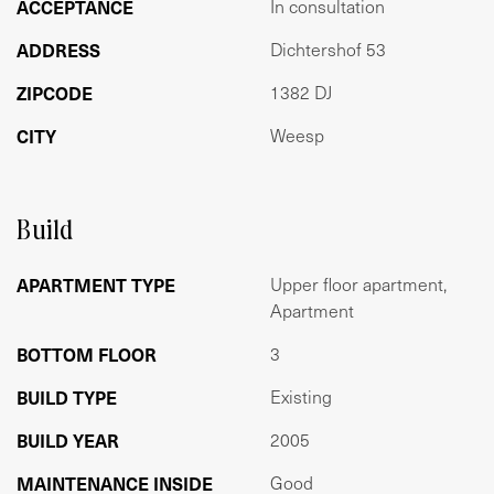
ACCEPTANCE
In consultation
Altijd een zonnig plekje te vinden! Op de begane grond
bevindt zich een ruime berging.
ADDRESS
Dichtershof 53
Vereniging van eigenaren (VvE):
ZIPCODE
1382 DJ
De VvE is actief en heeft 26 leden. Er is een meerjarig
CITY
Weesp
onderhoudsplan aanwezig. De servicekosten bedragen €
323,23 per maand.
WOONOPPERVLAKTE CONFORM NEN2580
Build
GO wonen: 159m²
Bruto vloeroppervlakte: 213m²
APARTMENT TYPE
Upper floor apartment,
Gebouw gebonden buitenruimte: 29m²
Apartment
Externe bergruimte: 5m²
BOTTOM FLOOR
3
GRONDSITUATIE
BUILD TYPE
Existing
Het appartement is gelegen op eigen grond.
BUILD YEAR
2005
BIJZONDERHEDEN
MAINTENANCE INSIDE
Good
- Energielabel A