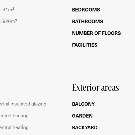
taurants, bars en cafés. Het Vondelpark ligt om
a. 41m²
BEDROOMS
ncertgebouw en het Museumplein met een
er fietst men zo naar andere buurten. Ook sporten
a. 826m³
BATHROOMS
ortscholen is heel nabij.. De woning ligt
NUMBER OF FLOORS
ar vervoer (tram 2 en 5 en bussen 170, 172, 174,
op het Centraal Station en/of het Amstelstation.
FACILITIES
catie eenvoudig te bereiken. Betaald parkeren is
m²
Exterior areas
rtial insulated glazing
BALCONY
kleine VvE bestaande uit 2 leden. Er is geen
entral heating
GARDEN
 260,- per maand.
entral heating
BACKYARD