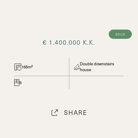
sold
€ 1.400.000 K.K.
Double downstairs
165m²
house
5
SHARE