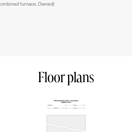
Combined furnace, Owned)
r is dus geen erfpacht.
erfpacht
g en balkon achterzijde
lausule worden opgenomen
Floor plans
vuldigheid samengesteld. Onzerzijds wordt geen
onvolledigheid, onjuistheid of anderszins, dan
n maten en oppervlakten zijn indicatief. Koper
naar alle zaken die voor hem of haar van belang
s de makelaar adviseur van verkoper. Van