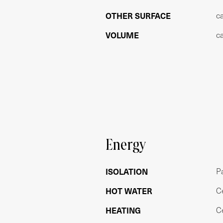
dagelijkse boodschappen en er zijn res
OTHER SURFACE
c
de hoek en voor cultuur is er Het Co
gevarieerd cultureel aanbod. Vanuit hi
VOLUME
c
in het Vondelpark en een van de vele sp
uitstekend ten opzichte van het openba
197, 272 en 758). In 10 minuten bent u 
Vanaf de ring A10 afslag S106, is de lo
in de directe omgeving overal mogelijk.
OPPERVLAKTE CONFORM NEN 2580:
Bruto vloeroppervlakte wonen: 236,90
Gebruiksoppervlakte wonen: 165,00m²
Energy
Overig inpandige ruimte: 41,20m²
ISOLATION
Pa
VERENIGING VAN EIGENAREN
De woning maakt onderdeel uit van een 
HOT WATER
C
MJOP en de maandelijkse bijdrage is €
HEATING
C