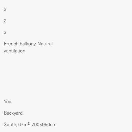
3
2
3
French balkony, Natural
ventilation
Yes
Backyard
South, 67m², 700×950cm