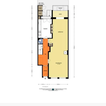
rter/Oud-Zuid, a stone's throw from Vondelpark,
 apartment on private land with a large, sunny
th its own entrance, exudes character thanks to
he unique opportunity to modernize this diamond
ne of the most stately buildings on
ned in 1889 by architect and master builder J.F.
ng building, they form a striking example of
hed niches, decorative anchors, and richly
the houses for himself and his brother-in-law.
is known for the brick grain silo on the IJ,
in Artis.