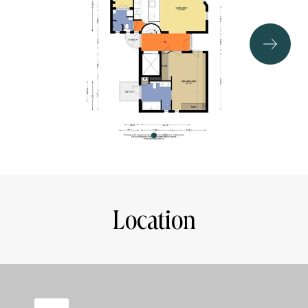
restaurants. In short, living in the middle of the historic
center, between the beautiful UNESCO World Heritage
canals.
With the ferry it is easy to cross over to Noord.
Accessibility by public transport is excellent. Central
Station is a 1-minute walk away.
OWNERS' ASSOCIATION:
The healthy and small VvE consists of 4 apartment rights.
The service costs are € 224, - per month. MJOP is in
progress and the association is almost ready.
NEN2580
Location
Living area: 99,5m²
Gross floor area house: 121m²
Built outdoor space: 34,5m²
External storage room: 4,8m²