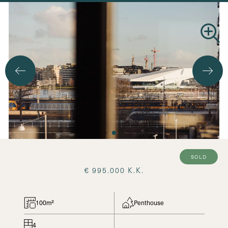
Search
sold
€ 995.000 K.K.
100m²
Penthouse
4