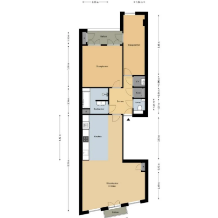
Nassaukade, near Elandsgracht. The city center
 few minutes’ walk away. In addition, just
iety of great shops, cozy restaurants, specialty
t, you have a view of the Singelgracht and the
allen and the daily Ten Kate market are a 10-
 very easily accessible by public transportation
can easily reach the A10 ring road.
NEN 2580:
²
 m³
 servicecosts are €139.83 per month. The VvE is
rce and meets regularly.