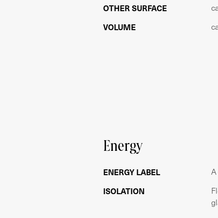
OTHER SURFACE
c
- TOP locatie
- Volle eigendom, geen erfpacht
VOLUME
c
- Gerenoveerd in 2020
- 2 slaapkamers
- Energielabel A
- Dubbel glas HR++
- In de koopakte zal een niet-zelf b
- Oplevering kan snel.
Voorbehoud:
Deze informatie is met de nodige zorg
aansprakelijkheid aanvaard voor enige 
Energy
wel de gevolgen daarvan. Alle opgegeve
heeft zijn/haar eigen onderzoek plicht 
zijn. Met betrekking tot deze woning i
ENERGY LABEL
A
toepassing zijn de NVM-voorwaarden.
ISOLATION
Fl
g
**ENGLISH VERSION***