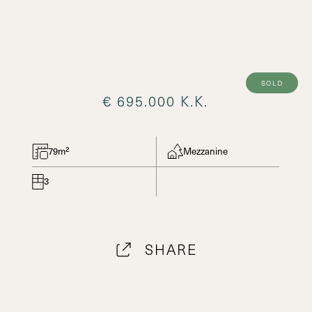
sold
€ 695.000 K.K.
79m²
Mezzanine
3
SHARE