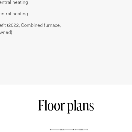
entral heating
 the Jordaan and Oud-West, we are offering a
entral heating
quality finishes, situated on FREEHOLD LAND!
tures 2 generously sized bedrooms, 2
efit (2022, Combined furnace,
cious, bright living room with a modern open
wned)
iew of the Singelgracht!
 floor and is accessible via the common
 enter into the hallway, from which you can access
 living room with an open-concept kitchen and a
d with an AEG fridge-freezer, an induction
e the master bedroom
to the sunny balcony (southwest-facing). The
in shower, and designer radiator. The toilet with
Floor plans
 utility closet with the boiler and a laundry room.
 flooring with underfloor heating. The property