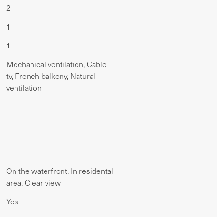
2
1
1
Mechanical ventilation, Cable
tv, French balkony, Natural
ventilation
On the waterfront, In residental
area, Clear view
Yes