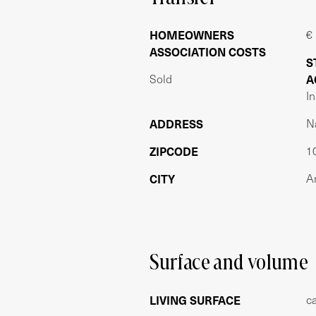
de Singelgracht en restaurant Waterka
Kate markt zijn op 10 minuten fietsafs
HOMEOWNERS
€
bereikbaar per openbaar vervoer (tram,
ASSOCIATION COSTS
eenvoudig de Ring A10.
S
Sold
A
OPPERVLAKTE CONFORM NEN 2580:
I
Gebruiksoppervlakte wonen: 78,55m²
ADDRESS
N
Gebouw gebonden buitenruimte: 4,89
Bruto inhoud woning 207,18m³
ZIPCODE
1
VERENIGING VAN EIGENAREN
CITY
A
De VvE bestaat uit 5 appartementsrech
maand. De VvE staat ingeschreven bij
regelmatig.
EIGEN GROND
Surface and volume
De woning is gelegen op eigen grond, e
LIVING SURFACE
c
BIJZONDERHEDEN