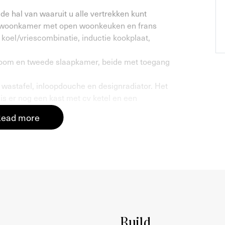
 de hal van waaruit u alle vertrekken kunt
me woonkamer met open woonkeuken en frans
koel/vriescombinatie, inductie kookplaat,
droom en tweede slaapkamer, beide met toegang
wastafel, inloopdouche en designradiator. Het
r is er nog een kast met cv ketel en een
ead more
atvloer met vloerverwarming. De woning is keurig
p de Nassaukade, ter hoogte van de
an zijn op enkele minuten loopafstand te
ek een enorme diversiteit aan leuke winkels,
ermarkten. Aan de voorzijde heeft u uitzicht op
Build