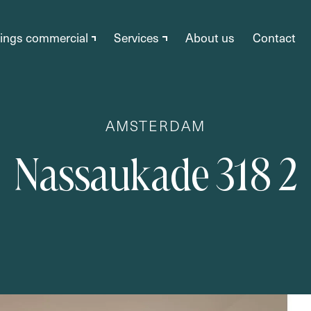
tings commercial
Services
About us
Contact
Listings
AMSTERDAM
Listings Sale
Listings commercial
Listings rental
N
a
s
s
a
u
k
a
d
e
3
1
8
2
Listings
Services
Bought
Transactions
Transactions
Purchase
About us
Sales
Contact
Rental
Appraisals
Financing