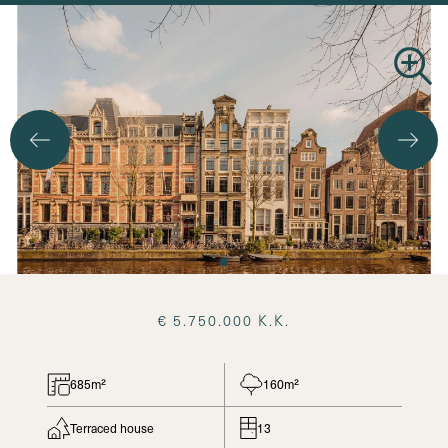
Search
€ 5.750.000 K.K.
685m²
160m²
Terraced house
13