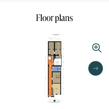
kapitelen op de middenpilasters. Vervolgens een hoge
attiekachtige verdieping met een driehoekige fronton of
tympaan. Festoenen sieren de klauw- of vleugelstukken
Floor plans
en ook boven de ramen op de eerste en tweede
verdieping zijn ornamenten aangebracht, in de vorm van
bloemen- en vruchtenguirlandes. Voorts nog twee
siervazen op de hoekpilasters en een rijke versiering
onder de hijsbalk.
Naast het sierlijke en voorname van het pand bezit het
ook de klassieke kenmerken van die tijd: een smal,
drieraams breed pand met stoep, ramen die naar boven
toe steeds lager worden, 26 meter diep, voorhuis
achterhuis met tussenlid, een achterhuis met opkamer en
onderhuis. De ‘oude’ Amsterdamse indeling met pui,
voorhuis, hangkamer (opkamer in het voorhuis) en
onderhuis voldeed niet meer aan de behoefte van de
voorname en invloedrijke koopman, nu een man met
wereldrelaties en niet langer een eenvoudige
neringdoende van de 16e en begin 17e eeuw, die bij zijn