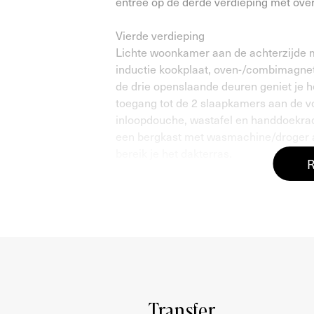
entree op de derde verdieping met over
Vierde verdieping
Lichte woonkamer aan de achterzijde 
inductie kookplaat, oven-/combimagnet
de drie openslaande deuren geniet je he
toegang tot de 2 slaapkamers aan de v
inloopdouche, wastafel en handdoekradi
een bergkast met wasmachine/droger aan
bereik je het dakterras.
R
Dakterras
Middels de vaste interne trap is het gi
42,1 m²! Het is een zonnig terras met ee
LOCATIE
Het appartement is gelegen in stadsdee
woonstraat nabij het Erasmuspark. In 
theatervoorstellingen, exposities en fe
Transfer