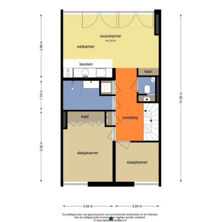
rtment can be entered through the private
he stairs lead to the fourth floor.
uxurious open kitchen equipped with induction hob,
idge/freezer). Through the three French balcony
From the hallway you can access the 2
hroom has a walk-in shower, sink and towel
t with washer / dryer connections, separate toilet
 roof terrace.
est in the Bos and Lommer neighborhood. A quiet
rk. The Erasmus Park regularly hosts theater
s. Here you can enjoy greenery and water, great
 Rembrandtpark and the Sloterplas are also
 establishments in the vicinity of the house such