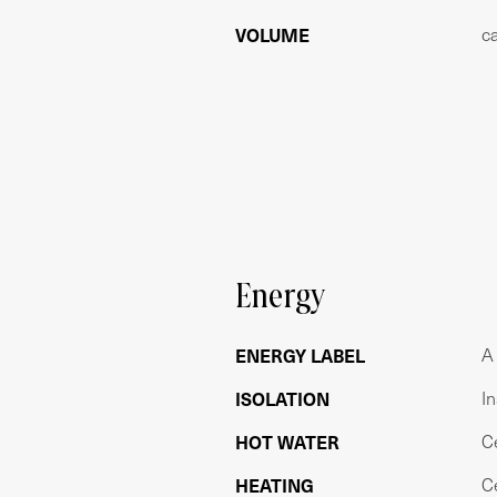
VOLUME
c
ERFPACHT
Het appartement is gelegen op erfpa
erfpachtcanon is € 445,77 per jaar (inde
t/m 15-07-2064. Na deze datum is cano
toekomstige canon vanaf 16-07-2064 €
AFWERKINGSNIVEAU
- Gerenoveerd in 2020 met luxe afwerk
- Riant dakterras van 42,10 m² met spec
- Luxe keuken
Energy
- Inbouwspots
- Eikenhouten lamelparket
ENERGY LABEL
A
- Hoogwaardige kozijnen met dubbel gl
- CV Intergas Kompakt HRE 2020
ISOLATION
In
- Master bedroom voorzien van inbouw
HOT WATER
C
BIJZONDERHEDEN
HEATING
C