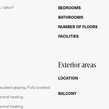
a. 194m³
BEDROOMS
chtgrond van de Gemeente Amsterdam. De
BATHROOMS
x 2025) en is fiscaal aftrekbaar. Het tijdvak loopt
NUMBER OF FLOORS
n eeuwigdurend vastgeklikt en zal de
 553,08 bedragen + index.
FACILITIES
ing
taculair uitzicht
Exterior areas
LOCATION
as
sulated glazing, Fully isolated
kasten
BALCONY
entral heating
entral heating