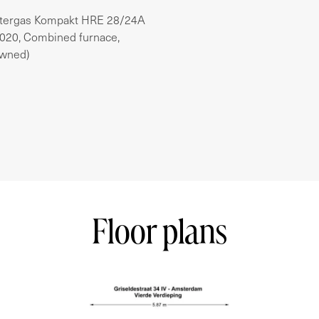
ntergas Kompakt HRE 28/24A
2020, Combined furnace,
gen beheer
wned)
ste zorgvuldigheid samengesteld. Er wordt
anvaard voor enige onvolledigheid, onjuistheid
rvan. Koper heeft zijn eigen onderzoek plicht
n belang zijn. Met betrekking tot deze woning is
an toepassing zijn de NVM-voorwaarden.
Floor plans
 (penthouse) of 62 m² (Energyrating A) with a
unobstructed views over the city! Located in a
stance from the heart of Amsterdam.