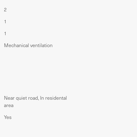
2
1
1
Mechanical ventilation
Near quiet road, In residental
area
Yes