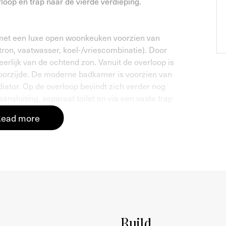
loop en trap naar de vierde verdieping.
met een luxe open woonkeuken voorzien van
ron, vaatwasser, koel-/vriescombinatie). Door
erlijk van de ochtend zon. Vanuit de overloop is
oorzijde. De moderne badkamer is voorzien van
ator. Op de overloop bevindt zich verder nog
sluiting, separaat toilet en via een vaste trap
ead more
gantische dakterras te bereiken van maar liefst
n vrij uitzicht over de stad.
l West in de wijk Bos en Lommer. Een rustige
het Erasmuspark worden regelmatig
stivals gehouden. Hier kun je genieten van groen
Build