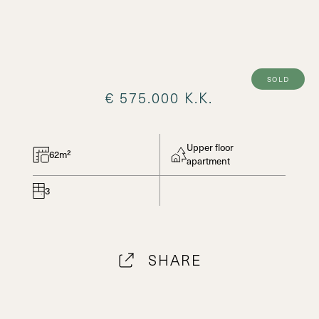
sold
€ 575.000 K.K.
Upper floor
62m²
apartment
3
SHARE