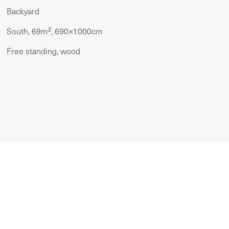
Backyard
South, 69m², 690×1000cm
Free standing, wood