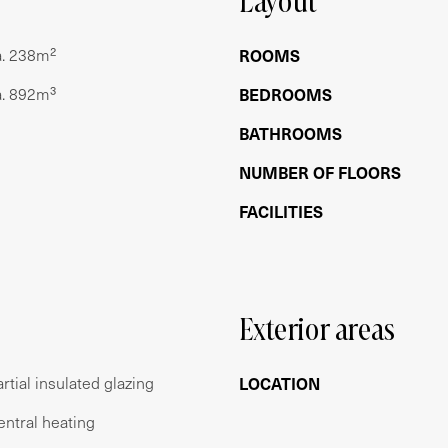
Layout
a. 238m²
ROOMS
estaat uit 4 appartementsrechten. De VvE wordt
sten bedragen € 356,48 per maand er is een
a. 892m³
BEDROOMS
BATHROOMS
NUMBER OF FLOORS
2
FACILITIES
eerd
Exterior areas
sten met een achterom
rtial insulated glazing
LOCATION
entral heating