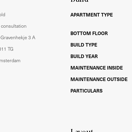
ijde van deze verdieping bevind zich de ruime
 is middels een schuifpui te bereiken en op het
old
APARTMENT TYPE
n consultation
aat gemaakt in 2019 en is voorzien van een 6
BOTTOM FLOOR
s-Gravenhekje 3 A
 een afzuigkap. De dubbele RVS koelkast staat los
BUILD TYPE
 toilet en bergkast.
011 TG
BUILD YEAR
r met gemak een werkplek te creëren is. Aan de
msterdam
angrenzend een ruime en luxe badkamer
MAINTENANCE INSIDE
 en een mooi wastafelmeubel. De badkamer is
MAINTENANCE OUTSIDE
 en beton ciré wanden. Vanaf de overloop is de
 te bereiken met aangrenzend de eigen
PARTICULARS
een wastafelmeubel. De wasruimte is
van opzet.
is een trap naar de tweede etage aan de
feervolle slaapkamers gesitueerd als ook een