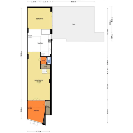
ipal monumental building. The house was
layful layout with different heights and voids.
c heart of the city. The street owes its name to a
ccording to an approval in 1663, this wood site
 believed that a timber buyer by the name of 'de
e De Graaf's gate. In the 18th century this
ate vicinity you will find the Central Station,
uwmarkt, the Waterlooplein with the Stopera,
rtus. The location is easily accessible by both
 towards the A10 North ring road is just around
m Central Station you have all options for train,
s at street level you enter the house with a
h of the property is almost 24 meters and in the
 from the skylights. The open kitchen is located