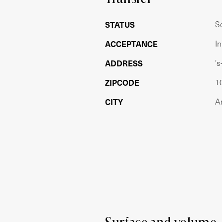
woonkeuken gesitueerd. Aan de achterz
woonkamer. De zonnige en besloten tuin
STATUS
S
Zuidwesten gelegen.
ACCEPTANCE
I
De eikenhouten keuken met bar is op m
ADDRESS
'
pits Boretti fornuis, een vaatwasser en
en blijft achter. Naast de keuken is een
ZIPCODE
1
Eerste verdieping: ruime overloop waa
CITY
A
voorzijde een ruime slaapkamer met a
voorzien van ligbad, een inloopdouche
deels voorzien van wit/groen tegelwerk
tweede slaapkamer aan de achterzijde
badkamer voorzien van toilet, inloopdouche en 
gelegen naast de badkamer en is ruim 
Tweede verdieping: Vanaf de overloop 
achterzijde. Hier zijn twee bijzonder s
separaat toilet.