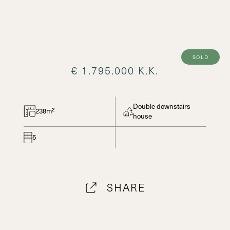
sold
€ 1.795.000 K.K.
Double downstairs
238m²
house
5
SHARE