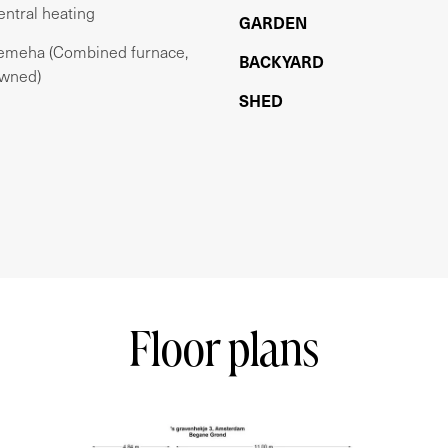
entral heating
GARDEN
emeha (Combined furnace,
BACKYARD
wned)
vuldigheid samengesteld. Onzerzijds wordt geen
SHED
onvolledigheid, onjuistheid of anderszins, dan
n maten en oppervlakten zijn indicatief. Koper
alle zaken die voor hem of haar van belang zijn.
akelaar adviseur van verkoper. Van toepassing
ations in the old city center, diagonally opposite
active, spacious and unique LOFT-like double
Floor plans
 located on FREEHOLD LAND, has 4 bedrooms, 2
lkmarkt, but also the new Oosterdokseiland. The