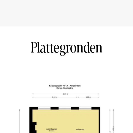
aand, MJOP is aanwezig. Het appartement is
ebsite van de Rijksdienst voor het Cultureel
 Restauratiefonds met betrekking tot mogelijke
chten
Plattegronden
ebied
van verkeersgeluiden
 breiden naar 3
 niet-zelf bewoning clausules worden opgenomen
vuldigheid samengesteld. Onzerzijds wordt geen