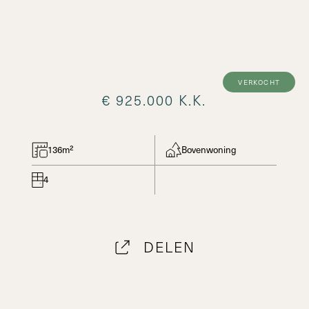
verkocht
€ 925.000 K.K.
136m²
Bovenwoning
4
DELEN