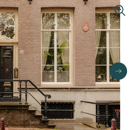
B.O.G.
Zoekopdracht