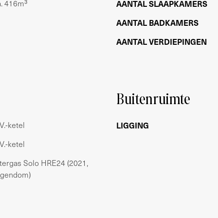
a. 416m³
AANTAL SLAAPKAMERS
 realiseren. De badkamer is in het midden van
nloopdouche, wastafel (incl. meubel) en toilet.
AANTAL BADKAMERS
kast ten behoeve van het plaatsen van een
AANTAL VERDIEPINGEN
t beschikt over vele mogelijkheden en ruimte
ruimte en de cv-ruimte. Tevens is er plek voor
Buitenruimte
te.
V.-ketel
LIGGING
V.-ketel
ntergas Solo HRE24 (2021,
igendom)
E, bestaande uit 8 appartementsrechten.