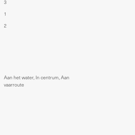
3
1
2
Aan het water, In centrum, Aan
vaarroute