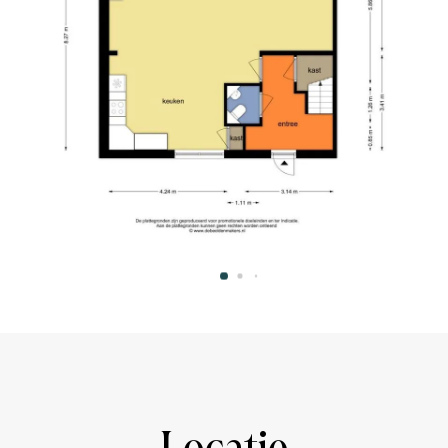
onvolledigheid, onjuistheid of anderszins, dan
n maten en oppervlakten zijn indicatief. Het
 NEN 2580 opgesteld. Koper heeft zijn/haar
die voor hem of haar van belang zijn. Met
aar adviseur van verkoper. Van toepassing zijn
s and bright apartment is located at the
f one of the most popular canals of Amsterdam.
sive national monument from 1630 and right in
terdam. Because it is situated at the backhouse,
he apartment is spread over 2 floors and is
ws on both sides.
e of Amsterdam on the magnificent Keizersgracht,
he UNESCO World Heritage site. This part of the