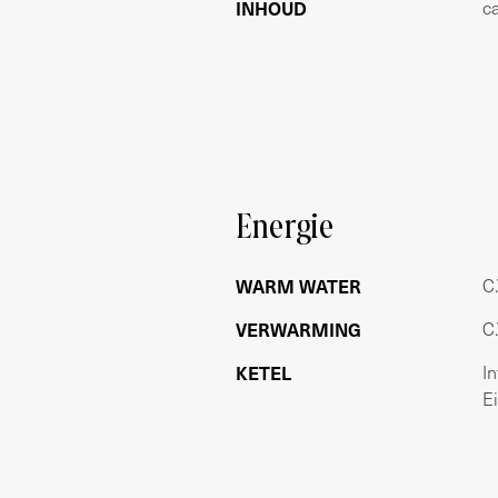
INHOUD
c
om zo een extra slaap- of werkkamer te
de woning gelegen en voorzien van een i
Ook is er op deze verdieping een gang
wasmachine en droger. Het appartemen
om gemoderniseerd te worden.
Souterrain
In het souterrain bevinden zich de berg
Energie
fietsen in de gemeenschappelijke ruim
OPPERVLAKTE CONFORM NEN 2580
WARM WATER
C.
Bruto vloeroppervlakte wonen: 152m²
VERWARMING
C.
Gebruiksoppervlakte wonen: 135,9m²
Externe bergruimte: 7,9m²
KETEL
I
Inhoud woonfunctie: 416,48m³
E
VERENIGING VAN EIGENAREN
Het betreft een gezonde en actieve VV