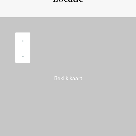
established last year.
OWN LAND
The house is located on private land, so there is no
ground lease.
+
DETAILS
- TOP location
-
- Full ownership, no ground lease
- Energy label A
- New foundation
Bekijk kaart
- Double glass HR++
- Intercom system
- In the deed of sale will be included a non-self-occupancy
with age clause
- Completion can be fast.
RESERVATION