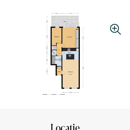
accessibility. With this you are within 5 minutes at
Amsterdam Central Station and within a few minutes you
are at Amsterdam South Station. In addition, streetcar
(lines 3, 12 and 24) and bus (line 246) are also around the
corner. The A1 and A2 freeways and the A10 ring road
can be reached by car within 10 minutes.
AREA ACCORDING TO NEN 2580:
Use area living: 72m2
Building bounded outdoor space: 14m2
OWNERS ASSOCIATION
The association consists of 6 apartment rights, the
service costs are € 107,64 per month. There is no multi-
year maintenance plan (MJOP) available, but the
association is registered with the Chamber of Commerce.
At the moment, the property is still largely owned by one
owner and for this reason the association was only
Locatie