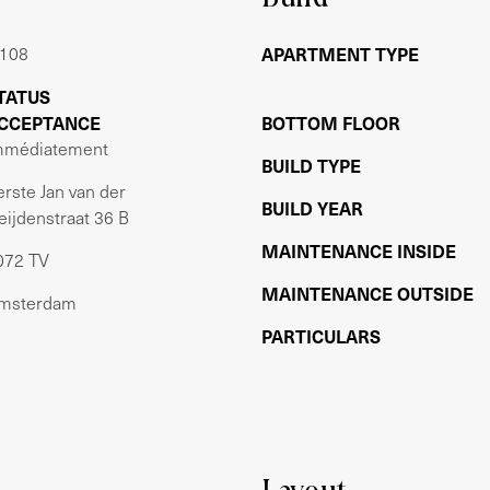
vinden tram (lijn 3, 12 en 24) en bus (lijn 246)
 en de ring A10 zij met de auto binnen 10
 108
APARTMENT TYPE
TATUS
CCEPTANCE
BOTTOM FLOOR
mmédiatement
BUILD TYPE
2
erste Jan van der
BUILD YEAR
eijdenstraat 36 B
ten de servicekosten bedragen € 107,64 per
MAINTENANCE INSIDE
072 TV
splan (MJOP) aanwezig, de VvE staat wel
MAINTENANCE OUTSIDE
del. Op dit moment is het pand grotendeels nog
msterdam
e reden pas vorig jaar opgericht.
PARTICULARS
r is dus geen erfpacht.