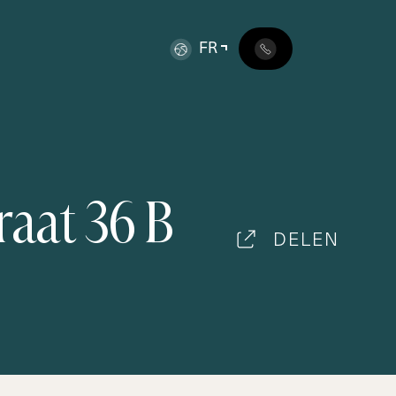
FR
r
a
a
t
3
6
B
DELEN