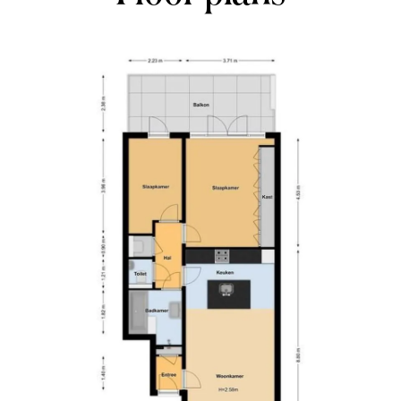
Van Woustraat and the Ceintuurbaan within short
yp market and several supermarkets are also
 The Sarphatipark is a 5-minute walk away,
provides ideal accessibility. With this you are
Station and within a few minutes you are at
reetcar (lines 3, 12 and 24) and bus (line 246)
 A2 freeways and the A10 ring road can be
2
 rights, the service costs are € 107,64 per
nce plan (MJOP) available, but the association is
. At the moment, the property is still largely