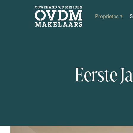
Proprietes
S
E
e
r
s
t
e
J
a