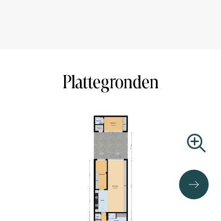
and hip Pijp. The apartment is located within walking
distance of several restaurants, shopping streets and a
variety of cozy cafes. For your daily shopping are the
Ferdinand Bolstraat, Van Woustraat and the Ceintuurbaan
within short walking distance. The lively Albert Cuyp
market and several supermarkets are also within a few
Plattegronden
minutes walking distance. The Sarphatipark is a 5-minute
walk away, perfect for a nice picnic or walk.
The North/South line around the corner provides ideal
accessibility. With this you are within 5 minutes at
Amsterdam Central Station and within a few minutes you
are at Amsterdam South Station. In addition, streetcar
(lines 3, 12 and 24) and bus (line 246) are also around the
corner. The A1 and A2 freeways and the A10 ring road
can be reached by car within 10 minutes.
AREA ACCORDING TO NEN 2580: