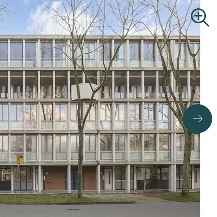
B.O.G.
Zoekopdracht