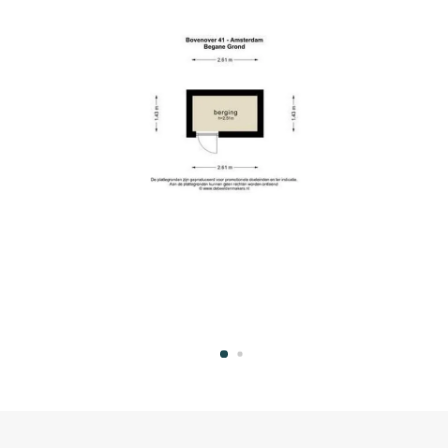
l are a mix between gallery and porch apartments
ecture. The buildings were designed in the 1960s
signed the low flats between green squares with
y. The current residents have attached great
, when upgrading and renewing the buildings, the
 and colors were kept intact as much as possible.
n Gool a unique character.
 you will reach third floor.
 the entrance of the apartment. Entering the
arious rooms. At the rear there are 2 bedrooms of
om has a shower, sink with vanity unit and
 hall is the toilet with fountain to reach.
ws, double glazed and tilt and turn, so there is
living room you have access to the balcony with
water. The semi-open kitchen is simple in
find the dining room at the rear. It is possible to