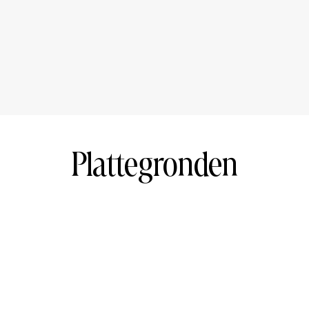
eel beheer
ste zorgvuldigheid samengesteld. Er wordt
anvaard voor enige onvolledigheid, onjuistheid
rvan. Koper heeft zijn eigen onderzoekplicht
n belang zijn. Met betrekking tot deze woning is
Plattegronden
an toepassing zijn de NVM-voorwaarden.
apartment (94m2) with unobstructed views over
 maintained apartment complex was designed by
d rent bought off in perpetuity! The house is
nd the bedrooms have a good size. There are many
he Vliegenbos and Noorderpark.