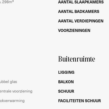
a. 298m³
AANTAL SLAAPKAMERS
el beheer door Ymere, de maandelijkse bijdrage
AANTAL BADKAMERS
AANTAL VERDIEPINGEN
VOORZIENINGEN
Buitenruimte
LIGGING
ubbel glas
BALKON
 te creëren.
entrale voorziening
SCHUUR
lokverwarming
FACILITEITEN SCHUUR