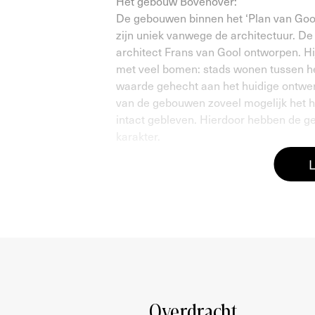
Het gebouw Bovenover:
De gebouwen binnen het ‘Plan van Gool z
zijn uniek vanwege de architectuur. De 
architect Frans van Gool ontworpen. Hij
met veel bomen: stads wonen tussen h
waarde gehecht aan het huidige ontwer
van de gebouwen zoveel mogelijk het h
intact gebleven. Hierdoor hebben de g
karakter.
Indeling:
Gemeenschappelijke entree, via de lift 
Via de brede galerij komt u bij de inga
heeft u toegang tot de verschillende ve
slaapkamers van goed formaat met veel
douche, wastafel met wastafelmeubel e
toilet met fontein te bereiken.
De royale woonkamer heeft vele ramen, 
waardoor er veel natuurlijk licht binn
Overdracht