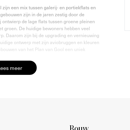
ijn een mix tussen galerij- en portiekflats en
gebouwen zijn in de jaren zestig door de
 ontwierp de lage flats tussen groene pleinen
et groen. De huidige bewoners hebben veel
p. Daarom zijn bij de upgrading en vernieuwing
uidige ontwerp met zijn aviobruggen en kleuren
ebouwen van het Plan van Gool een uniek
Lees meer
bereikt u derde etage.
ng van de woning. Binnenkomst in de ruime hal
rtrekken. Aan de achterzijde bevindt zich 2
 lichtinval. De badkamer beschikt over een
n wasmachine aansluiting. Via de hal is het
voorzien van dubbel glas en draai- kiepstand,
enkomt. Vanuit de woonkamer heeft u toegang tot
Bouw