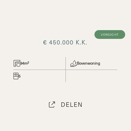
verkocht
€ 450.000 K.K.
94m²
Bovenwoning
5
DELEN