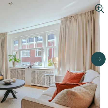
B.O.G.
Zoekopdracht