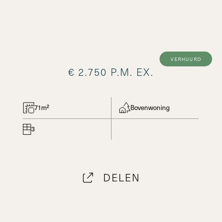
verhuurd
€ 2.750 P.M. EX.
71m²
Bovenwoning
3
DELEN