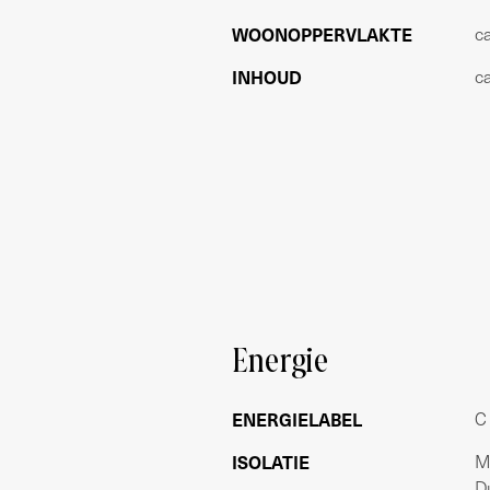
WOONOPPERVLAKTE
c
WAARBORG
Gelijk aan twee maanden huur
INHOUD
c
BIJZONDERHEDEN
- Top locatie in de Rivierenbuurt
- 2 slaapkamers
- Zonnig balkon
- Dubbel glas, energielabel C
- Met berging
- Gemeubileerd en gestoffeerd
- Per 1 november beschikbaar
Energie
Voorbehoud:
Deze informatie is door ons met de no
wordt echter geen enkele aansprakelijk
ENERGIELABEL
C
onjuistheid of anderszins, dan wel de 
ISOLATIE
Mu
is de makelaar adviseur van verhuurde
D