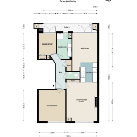
d has oak parquet flooring.
basement and a bicycle storage room that is
also via an internal staircase to the stairwell.
r Scheldebuurt neighborhood (part of the
nbuurt is known for its friendly atmosphere,
 green streets. There is a wide range of specialty
rt Heijn) for your daily shopping needs in the
y sunny terraces in the neighborhood, such as
kant. For a vibrant nightlife, you are only a few
 greenery, head to the Beatrixpark or the
 the Jozef Israëlkade. The apartment is easily
etro, and bus), and by car, you can reach the A10