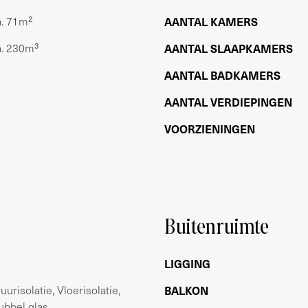
a. 71m²
AANTAL KAMERS
a. 230m³
AANTAL SLAAPKAMERS
AANTAL BADKAMERS
AANTAL VERDIEPINGEN
VOORZIENINGEN
Buitenruimte
dige zorgvuldigheid samengesteld. Onzerzijds
heid aanvaard voor enige onvolledigheid,
LIGGING
gevolgen daarvan. Met betrekking tot deze woning
urisolatie, Vloerisolatie,
BALKON
r. Van toepassing zijn de NVM voorwaarden.
ubbel glas