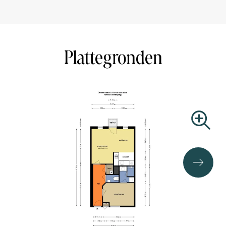
and Central Station can be reached quickly. Accessibility
is excellent, with several streetcar and metro stops
nearby, and for cyclists, the city offers a quick and green
way to get around.
Plattegronden
In addition, the property features a private storage room
on the first floor, private parking and a communal
solarium and sauna!
AREA ACCORDING TO NEN 2580:
Use area living: 46,50m2
Building bounded outdoor space: 1,10m2
Usable area external storage space: 3,50m2
Parking: 12,50m2
OWNERS ASSOCIATION
It concerns a healthy and active owners association
called “VvE Grote Zwaan Kleine Zwaan”. The association