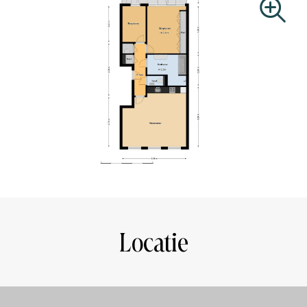
accessibility. This puts you within 5 minutes at
Amsterdam Central Station and within a few minutes you
are at Amsterdam South Station. In addition, streetcar
(lines 3, 12 and 24) and bus (line 246) are also around the
corner. The A1 and A2 freeways and the A10 ring road
can be reached by car within 10 minutes.
SURFACE CONFORMING NEN 2580:
Usable area living: 76,43m2
Built outdoor space: 11,62m2
OWNERS' ASSOCIATION
The VvE consists of 6 apartment rights, the service costs
are € 113,24 per month. There is no multi-year
Locatie
maintenance plan (MJOP) available, but the association is
registered with the Chamber of Commerce. The property
was largely owned by one owner. However, the other
floors have recently been sold, and for that reason the