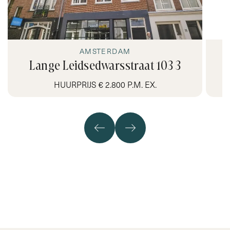
- South facing balcony
- Furnished and upholstered
- Entire house with wooden parquet floor
Available:
AMSTERDAM
February 19th
Lange Leidsedwarsstraat 103 3
HUURPRIJS € 2.800 P.M. EX.
Lease term and contract:
Max. 24 months. Lease contract model C (diplomatic
clause).
Rental price:
€ 2.600, - excl. g/w/e
Payment term:
Per month in advance
Security deposit:
Equal to two months' rent