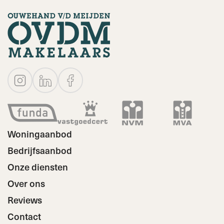
CAVEAT
This project information has been compiled with the
utmost care. However, no liability is accepted for any
incompleteness, inaccuracy or otherwise, or the
consequences thereof. The buyer has his own obligation
to investigate all matters that are important to him or her.
With regard to this property, the broker is an advisor to
the seller. The NVM conditions apply.
Woningaanbod
Bedrijfsaanbod
Onze diensten
Over ons
Reviews
Contact