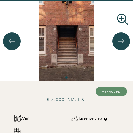
Zoekopdracht
verhuurd
€ 2.600 P.M. EX.
77m²
Tussenverdieping
4