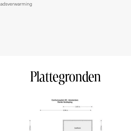
alle zaken die voor hem of haar van belang zijn.
tadsverwarming
akelaar adviseur van verkoper. Van toepassing
t with perpetual ground lease, located on the top
ilt in 2008) with two bedrooms, a sunny balcony
Plattegronden
 the fourth floor, where the flat is located, via the
 shed is also located on the ground floor.
oms in the apartment, starting in the living room
quality laminate flooring with clean, white walls.
in the living room, on a summer day this is a
 to the balcony can be opened wide! The semi-