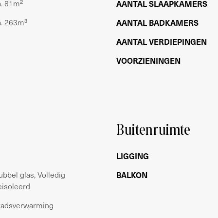
a. 81m²
AANTAL SLAAPKAMERS
a. 263m³
AANTAL BADKAMERS
AANTAL VERDIEPINGEN
;
sverwarming (geen gasaansluiting);
VOORZIENINGEN
Buitenruimte
LIGGING
ubbel glas, Volledig
BALKON
vuldigheid samengesteld. Onzerzijds wordt geen
eisoleerd
onvolledigheid, onjuistheid of anderszins, dan
tadsverwarming
n maten en oppervlakten zijn indicatief. Koper