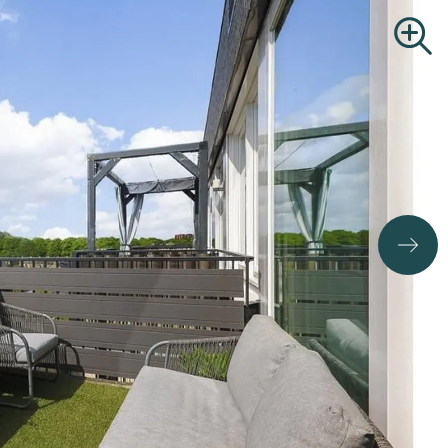
B.O.G.
Zoekopdracht