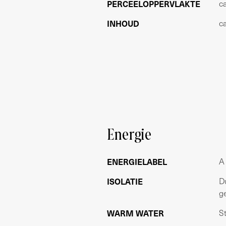
PERCEELOPPERVLAKTE
c
- Eigen parkeerplaats in de garage!;
- Balkon op het zuiden;
INHOUD
c
- Erfpacht eeuwigdurend afgekocht;
- Gemeenschappelijke fietsenstallingen
- Het appartement is voorzien van stad
- Laminaatvloer;
- Houten kozijnen met HR ++ glas;
- Lift aanwezig;
- Energielabel A;
- WTW systeem.
Energie
Oplevering:
In overleg maar kan snel.
ENERGIELABEL
A
Voorbehoud:
ISOLATIE
D
Deze informatie is met de nodige zorg
g
aansprakelijkheid aanvaard voor enige 
WARM WATER
S
wel de gevolgen daarvan. Alle opgegeve