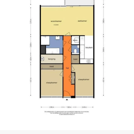
r induction hob, extractor hood, oven/
freezer. At the rear you will find the two
d well-finished in the same style as the rest of
hall provides ample storage space for all your
sink, walk-in shower and a bathtub. There is
m is the fine and spacious balcony located on the
nough for a nice garden set.
ny amenities and facilities. Sloterpark,
uur, various playgrounds and football fields are
ts and various shops (Plein '40-'45 or
ner. The Sloterparkbad (swimming pool), sports
ms, buses and metro) are also nearby and Lelylaan
ing distance. Tram 13 and 7 are within walking
e A10, A5 and N200 motorways are also nearby.