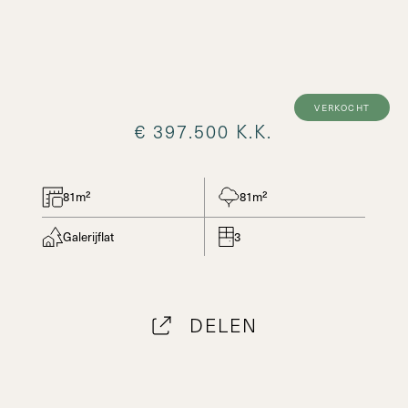
verkocht
€ 397.500 K.K.
81m²
81m²
Galerijflat
3
DELEN