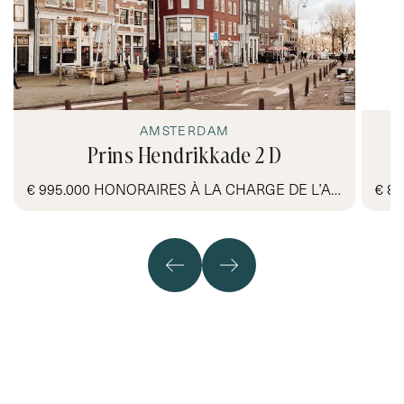
- Luxury finishings
- Underfloor heating throughout the property
- Two separate mechanical ventilation systems in the
bathroom and bedrooms
- Three bedrooms
- Freehold, no ground lease
AMSTERDAM
- Energy label B
Prins Hendrikkade 2 D
- South-facing garden
- A permit has been submitted to install a dormer
€ 995.000 HONORAIRES À LA CHARGE DE L’ACQUÉREUR
window at the front to create more light and for a new
front door
- A non-owner-occupancy and age clause will be
included in the deed of sale
- Delivery can be quick.
DISCLAIMER
This project information has been compiled with the
utmost care. However, no liability is accepted for any
incompleteness, inaccuracy, or otherwise, or the