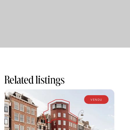
HOMEOWNERS' ASSOCIATION (VVE)
The administration of this healthy owners' association
(consisting of 4 members) is managed internally.
Meetings are held annually and there is a reserve
fund. The service charges amount to € 200,- per month.
FREEHOLD LAND
The property is located on freehold land, so there is no
ground lease.
Related listings
LIVING AREA IN ACCORDANCE WITH NEN2580
G.O. living space 105,08m²
Gross floor area of the home 123,05m²
vendu
Garden 14m²
SPECIAL FEATURES
- Prime location