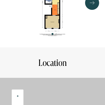
AREA IN ACCORDANCE WITH NEN 2580:
Usable area living: 44,37m²
Outdoor living space: 1,94m²
External storage room: 9,1m²
DETAILS
- Great location
- Balcony facing east
- The ground lease is perpetual bought off
- Energy label C
- The property has been devided in 2010
Location
- Storage room on top floor
- A non-self-occupation clause will be included in the
deed of sale
- Delivery can be fast.
CAVEAT
+
This project information has been compiled with the
greatest care. However, no liability is accepted for any