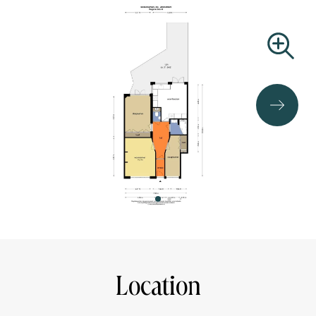
minutes.
OWNERS ASSOCIATION (VvE):
The VvE consists of 4 apartment rights, the service costs
are € 80,34 per month.
Ground situation:
The property is located on private land.
AREA ACCORDANCE TO NEN 2580:
Gross floor area living: 80m2
Use area living: 72,6m2
Garden: 31,5m2
Details
- Own land, no ground lease
- Energylabel C
Location
- West facing garden 31,5m2
- 2 bedrooms