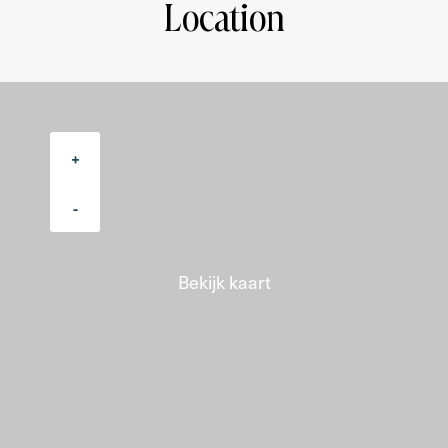
Location
- Delivery in consultation
DISCLAIMER
This project information has been compiled with the
utmost care. However, no liability is accepted for any
incompleteness, inaccuracy, or otherwise, or the
consequences thereof. The buyer has a duty to
+
investigate all matters that are important to him or her.
With regard to this property, the real estate agent is the
-
seller's advisor. The NVM conditions apply
Bekijk kaart