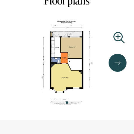
Floor plans
HOMEOWNERS' ASSOCIATION (VvE)
The apartment is part of a small and healthy VvE (owners'
association) and this apartment right has a 56/214th
share. The VvE is self-managed and the monthly service
costs are € 100,-.
LIVING AREA
GO living area: 52m²
Building-related outdoor space: 5,9m²
SPECIAL FEATURES
- Located on private land, so there is no ground lease.
- Balcony
- Property renovated in 2021
- Double glazing
- Energy label C
- Option to create a second bedroom
- An age clause will be included in the deed of sale