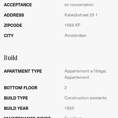
ACCEPTANCE
en concertation
water kunt zitten. Voor groen bent u zo in het Vondelpark
of Rembrandtpark.
ADDRESS
Katwijkstraat 20 1
VERENIGING VAN EIGENAARS (VvE)
ZIPCODE
1059 XP
Het appartement maakt onderdeel uit van een kleine en
CITY
Amsterdam
gezonde VvE en dit appartementsrecht heeft 56/214e
aandeel. De VvE is in eigen beheer en de maandelijkse
servicekosten bedraagt €100,-.
Build
WOONOPPERVLAKTE
GO woonoppervlakte: 52m²
APARTMENT TYPE
Appartement a l'étage,
Gebouwgebonden buitenruimte: 5,9m²
Appartement
BIJZONDERHEDEN
BOTTOM FLOOR
2
- Eigen grond
BUILD TYPE
Construction existante
- Balkon
- Woning is in 2021 gerenoveerd
BUILD YEAR
1933
- Dubbel glas