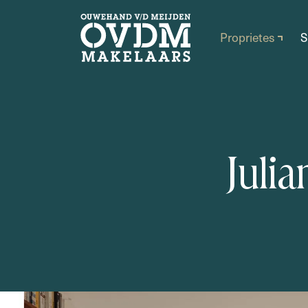
Proprietes
S
J
u
l
i
a