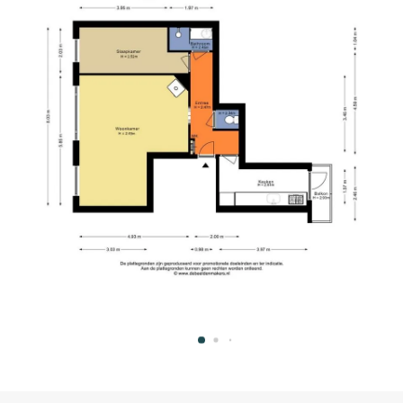
 Lommerplein or Jan van Galenstraat and Jan
streetcar 7, 19 and bus 15, 21 and 247) and roads
dijk Station is within cycling distance.
partment on the first floor. Entry into the hall
cious living room with large windows is located
ty to create an extra (sleeping) room. Also at the
cated in the middle and is nicely finished with
e, sink completes the space. There is also a
. The kitchen is located at the rear and is
 4-burner stove, hood, oven, dishwasher,
e balcony of about 2m². A big plus is the spacious
on the 4th floor of the building.
illem de Zwijgerlaan 333 t/m 367 (odd numbers)
8 (even numbers) in Amsterdam', consisting of 92
sionally managed by De Huishouding. The service