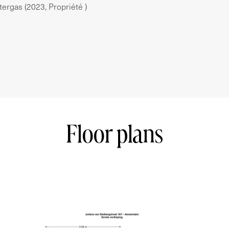
anvaard voor enige onvolledigheid, onjuistheid
ntergas (2023, Propriété )
rvan. Koper heeft zijn eigen onderzoekplicht
n belang zijn. Met betrekking tot deze woning is
an toepassing zijn de NVM-voorwaarden.
*
ox 51m² with balcony of approx 2m². The well
first floor with a spacious separate storage
Floor plans
 district of Bos and Lommer. A quiet residential
smus Park regularly hosts theater performances,
 enjoy greenery and water, great for walking or
park and the Sloterplas are nearby. There are
near the house such as: Café Buurman &
eria and cultural center Mozaïek. There are
rner of the street. (climbing, paddel, regular gym).