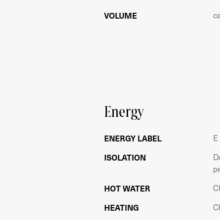
VOLUME
c
WOONOPPERVLAKTE
Gebruiksoppervlakte wonen 51m²
Gebouw gebonden buitenruimte 2m²
Externe bergruimte 6m²
BIJZONDERHEDEN
- Mogelijkheid om een tweede slaapka
- Keuken vernieuwd in 2023
Energy
- Het pand is in 2003 gesplitst
- Actieve en gezonde VvE
- Loopafstand naar Westerpark
ENERGY LABEL
E
- Berging op de zolderverdieping van c
ISOLATION
D
- Kozijnen met dubbel glas geplaatst in
p
- Oplevering in overleg
HOT WATER
C
VOORBEHOUD
HEATING
C
Deze projectinformatie is met de groot