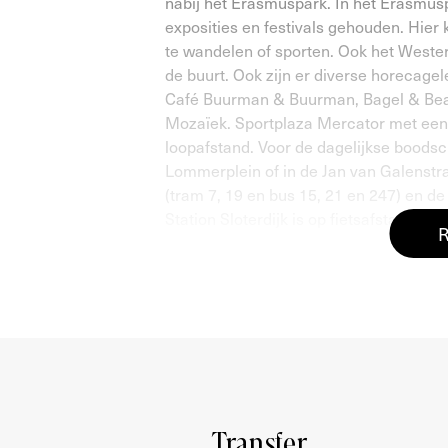
nabij het Erasmuspark. In het Erasmus
exposities en festivals gehouden. Hier 
te wandelen of sporten. Ook het Wester
de buurt. Ook zijn er diverse horecag
Café Buurman & Buurman, Bagel & Bea
Mozaïek. Sportplaza Mercator met een 
loopafstand. Voor de dagelijkse boodsc
Lommerplein of in de Jan van Galenstr
(tram 7, 19 en bus 15, 21 en 247) en d
Station Sloterdijk is op fietsafstand.
R
INDELING
Entree in gemeenschappelijk trappenhui
Binnenkomst in de hal dat toegang ver
met grote raampartijen is gelegen aan 
een extra (slaap)kamer te creëren. Ev
gelegen. De badkamer bevindt zich in h
tegels op de muur, een douchecabine, 
een apart toilet bereikbaar vanuit de h
Transfer