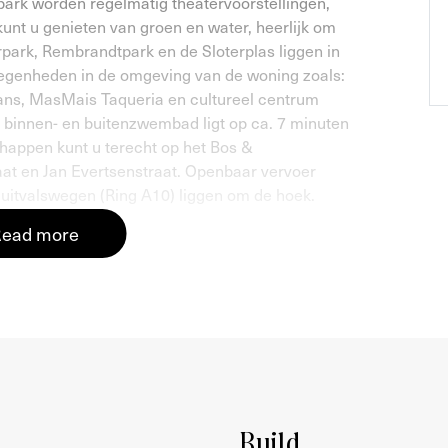
park worden regelmatig theatervoorstellingen,
kunt u genieten van groen en water, heerlijk om
park, Rembrandtpark en de Sloterplas liggen in
elegenheden in de omgeving van de woning zoals:
ns, MasMais Taqueria en cultureel centrum
binnen- en buitenzwembad ligt op ca. 7 minuten
happen kunt u terecht op het Bos &
aat en Jan Evertsenstraat. Openbaar vervoer
e uitvalswegen (Ring A10) liggen om de hoek.
ead more
s, entree woning op de eerste verdieping.
leend tot alle vertrekken. De ruime woonkamer
de voorzijde. Tevens is er de mogelijkheid om
eneens aan de voorzijde is de slaapkamer
et midden en is netjes afgewerkt met witte
wastafel maakt de ruimte compleet. Tevens is er
al. De keuken is gelegen aan de achterzijde en is
Build