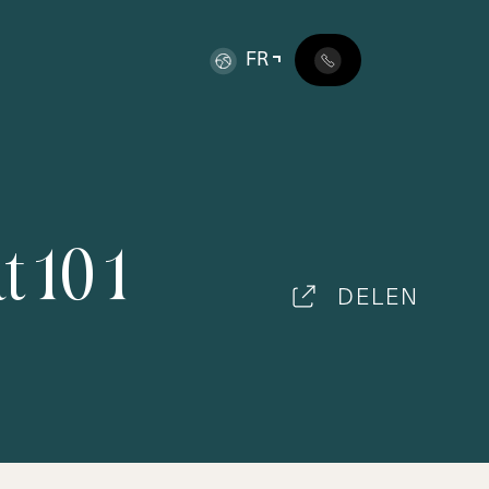
FR
a
t
1
0
1
DELEN