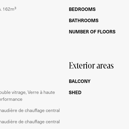
a. 162m³
BEDROOMS
BATHROOMS
NUMBER OF FLOORS
mer te creëren
Exterior areas
BALCONY
a. 6m²
ouble vitrage, Verre à haute
SHED
 2024
erformance
haudière de chauffage central
haudière de chauffage central
ste zorgvuldigheid samengesteld. Er wordt