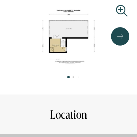
this area there are plenty of good stores, cafes (such as
Caffènation and Schinkelhaven) and restaurants (such as
pizzeria Norma, van Mechelen and Ron Gastrobar).
Besides the Vondelpark, the Rembrandtpark is also within
walking distance.
The property is very conveniently located in relation to
the roads leading to the A10 ring road. Public
transportation is also just steps away, such as streetcar,
bus and metro.
Specialities:
- Large roof terrace
- Balcony
- High ceilings
- 2 bedrooms
Location
- Modern bathroom with double sink
- Upholstered
- Wooden floor