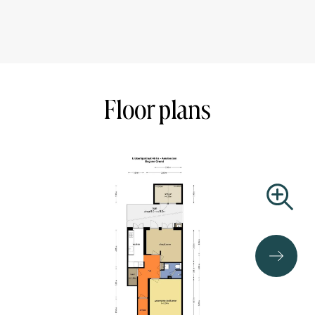
things, an indoor and outdoor swimming pool is about a 7-
minute walk away. For daily shopping you can go to Bos &
Lommerplein or to Jan van Galenstraat and Jan
Evertsenstraat. Public transport (tram 7, 19 and bus 15,
21 and 247) and the roads (Ring A10) are just around the
corner. Sloterdijk station is within cycling distance.
Floor plans
LAYOUT
Private entrance on the ground floor. You enter the hall
with original marble paneling from which you can reach
all rooms.
At the front is the living room with attractive bay window.
The living room has a cute fireplace with a bio ethanol
system. At the rear is the luxurious black-grey kitchen.
This is equipped with luxury built-in appliances such as a
handle-less Liebherr wine climate cabinet (two
temperature zones), induction hob, extractor hood,
refrigerator, oven, freezer and dishwasher (all Bosch), and
gives access to the garden. The master bedroom is