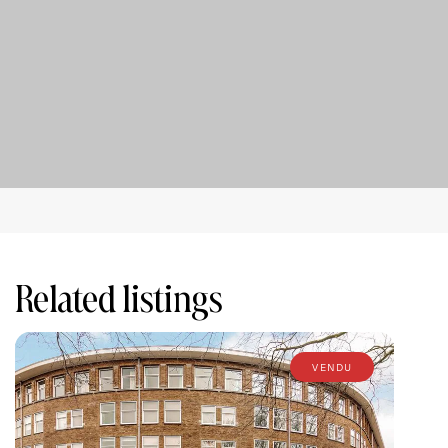
LIVING SPACE IN ACCORDANCE WITH NEN2580
Living area: 56m2
Gross floor area: 63.2m2
Building bound outdoor space: 5.8m2
LEASEHOLD
The apartment is located on leasehold land of the
Municipality of Amsterdam. The annual canon is €759.92
and is indexed annually (AB2016). Deed to perpetual
leasehold has already been passed under favorable
conditions and the canon will be €446.58 + index after
2064.
Related listings
PARTICULARITIES
- Completely renovated in 2016
vendu
- Split in 2012
- Option to create a second bedroom
- Double glass