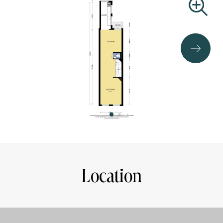
master bedroom is situated at the rear and gives acces to
the sunny roof terrace.
LEASEHOLD:
The property is situated on freehold land.
AREA IN ACCORDING TO NEN2580:
Gross floor area living 112 m2
Use area living 85,30 m2
Built outdoor space 12 m2
OWNERS ASSOCIATION:
The VvE is composed of 3 flat rights, the monthly service
costs for this apartment will be determined due to a
change in the deed of division.
Location
DETAILS:
- TOP location
- National monument