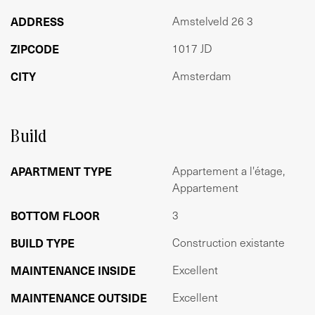
Gebruiksoppervlakte wonen 85,30 m2
ADDRESS
Amstelveld 26 3
Gebouwgebonden buitenruimte 12 m2
ZIPCODE
1017 JD
VERENIGING VAN EIGENAREN:
CITY
Amsterdam
De VvE is bestaat uit 3 appartementsrechten, de
maandelijkse servicekosten voor dit appartement zullen
vanwege wijziging splitsingsakte nader bepaald worden.
Build
BIJZONDERHEDEN:
- TOP locatie
APARTMENT TYPE
Appartement a l'étage,
- Rijksmonument
Appartement
- Gelegen op eigen grond
- Nieuwe fundering 2012
BOTTOM FLOOR
3
- Zonnig dakterras en 2 balkons
BUILD TYPE
Construction existante
- 2 slaapkamers
- Houtwerk voorgevel en achtergevel geschilderd in 2023
MAINTENANCE INSIDE
Excellent
- Alles dubbelglas (op één klein raam na)
MAINTENANCE OUTSIDE
Excellent
- Lamelparket vloer