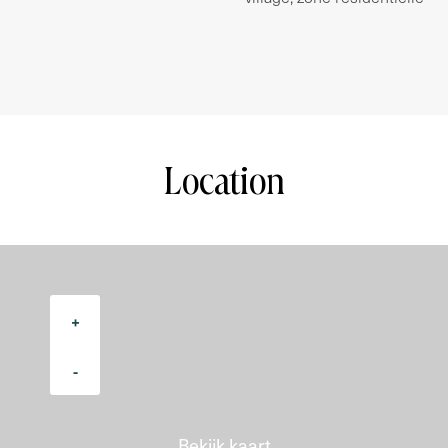
Bankgarantie:
Gelijk aan drie maanden huur.
BTW:
Huurder is BTW-plichtig. Er zal BTW over de huur
verschuldigd zijn. Huurder verklaard voor tenminste 90%
Location
met BTW belaste prestaties te verrichten in het gehuurde.
Huurovereenkomst:
Standaard ROZ huurovereenkomst, model 2015
Voorbehoud:
+
Deze informatie is geheel vrijblijvend en houdt slecht een
uitnodiging tot het doen van een voorstel. Een
overeenkomst kan pas tot stand komen na schriftelijke
-
instemming van onze opdrachtgevers.
Voorlichtingen:
Bekijk kaart