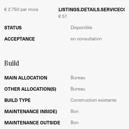
Oppervlakte conform NEN2580:
€ 2.750 par mois
LISTINGS.DETAILS.SERVICECO
102,50m² kantoorruimte verdeeld over de bel-etage,
€ 51
eerste en tweede verdieping van het gebouw gelegen in
het achterhuis
STATUS
Disponible
ACCEPTANCE
en consultation
Staat van oplevering:
De ruimte wordt “as is” opgeleverd, voorzien van;
- Gezamenlijke entree;
- Lamelparketvloer;
Build
- Diverse vaste verlichting;
- Kabelgoten met data- en elektra-aansluitingen;
MAIN ALLOCATION
Bureau
- Gedeelde pantry.
OTHER ALLOCATION(S)
Bureau
Huurtermijn
BUILD TYPE
Construction existante
Minimaal 2 jaar.
MAINTENANCE INSIDE}
Bon
Huurprijs:
MAINTENANCE OUTSIDE
Bon
€ 2.750,- per maand, excl. BTW