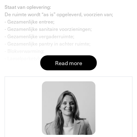
Staat van oplevering:
De ruimte wordt “as is” opgeleverd, voorzien van;
- Gezamenlijke entree;
- Gezamenlijke sanitaire voorzieningen;
- Gezamenlijke vergaderruimte;
- Gezamenlijke pantry in achter ruimte;
- Blokverwarming;
- Lamelparketvloer;
Read more
Bereikbaarheid:
De locatie is goed bereikbaar, zowel met de auto als per
openbaar vervoer.
Door de centrale ligging en de directe nabijheid van het
Spui en het Koningsplein is de bereikbaarheid per
openbaar vervoer uitstekend. Men treft hier de tramhaltes
van de lijnen aan met directe verbindingen naar de
belangrijke treinstations.