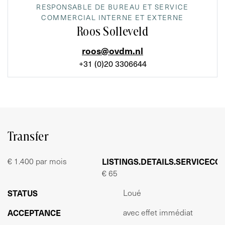
HUURVOORWAARDEN:
RESPONSABLE DE BUREAU ET SERVICE
Beschikbaar:
COMMERCIAL INTERNE ET EXTERNE
Per direct.
Roos Solleveld
roos@ovdm.nl
Huurperiode:
In overleg maar minimaal 2 jaar.
+31 (0)20 3306644
Opzegtermijn:
6 maanden.
Huurprijs:
€ 1.400,- per maand, exclusief BTW en servicekosten.
Transfer
Servicekosten:
€ 1.400 par mois
LISTINGS.DETAILS.SERVICECO
- € 65,- per m² per jaar, exclusief BTW op basis van
€ 65
jaarlijkse nacalculatie voor o.a.:
STATUS
Loué
- Levering van warmte;
- Waterverbruik inclusief vastrecht;
ACCEPTANCE
avec effet immédiat
- Elektraverbruik inclusief vastrecht;