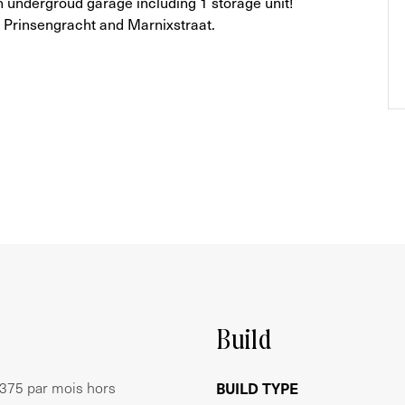
n undergroud garage including 1 storage unit!
 Prinsengracht and Marnixstraat.
Build
 375 par mois hors
BUILD TYPE