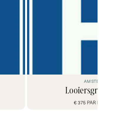
AMSTERDAM
Looiersgracht 0 on
€ 375 PAR MOIS HORS