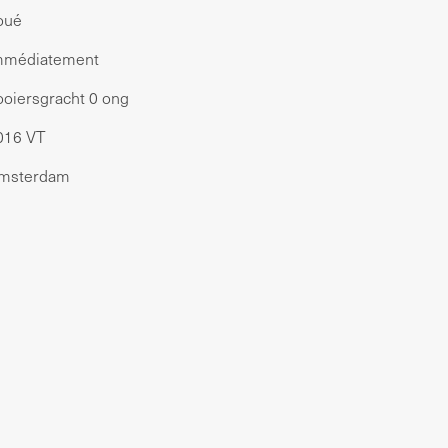
oué
mmédiatement
ooiersgracht 0 ong
016 VT
msterdam