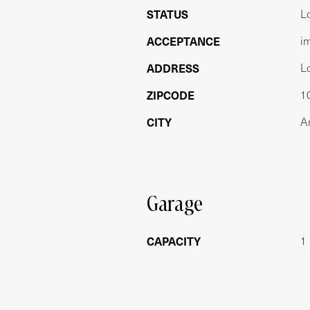
STATUS
L
ACCEPTANCE
i
ADDRESS
L
ZIPCODE
1
CITY
A
Garage
CAPACITY
1