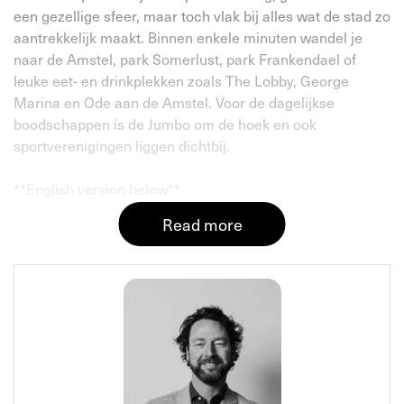
een gezellige sfeer, maar toch vlak bij alles wat de stad zo
aantrekkelijk maakt. Binnen enkele minuten wandel je
naar de Amstel, park Somerlust, park Frankendael of
leuke eet- en drinkplekken zoals The Lobby, George
Marina en Ode aan de Amstel. Voor de dagelijkse
boodschappen is de Jumbo om de hoek en ook
sportverenigingen liggen dichtbij.
**English version below**
Read more
INDELING
Via de gezamenlijke entree bereik je de voordeur van de
woning. In de hal tref je een separaat toilet, waarna je
binnenstapt in de lichte en ruime doorzonwoonkamer (ca.
43 m²) met open keuken. De keuken is voorzien van
handige inbouwapparatuur, zoals een 5-pits gasfornuis
met afzuigkap, een grote koelkast met vriesladen, een
combi-oven/magnetron en een vaatwasser. Achter in de