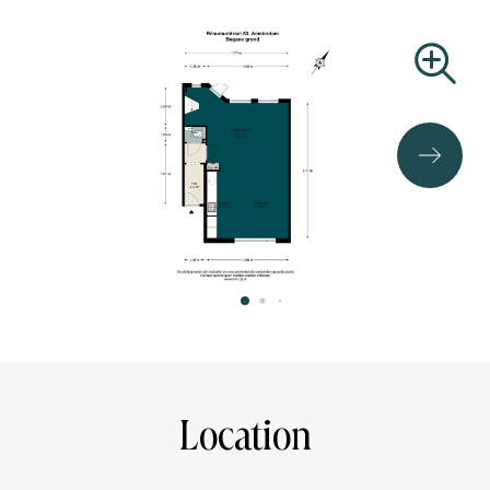
SURFACE AREA (NEN 2580 MEASUREMENT)
Usable living area: 101,8m²
Gross volume: 361m3
OWNERSHIP
The apartment is located on freehold land, so there is no
ground lease.
SPECIAL FEATURES:
- Own property, so no homeowners' association
- Easement for a shared entrance
- Perpetual ground lease purchased
- Central heating boiler: Intergas 2024
- Property renovated in 2019
- Energy label C
Location
- Roof completely renovated and insulated in 2024
- All windows fitted with HR++ insulated glass