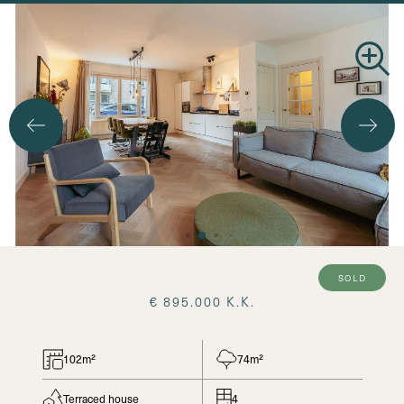
Search
sold
€ 895.000 K.K.
102m²
74m²
Terraced house
4